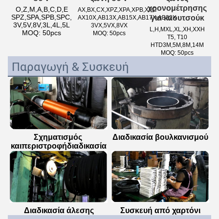
χρονομέτρησης
O,Z,M,A,B,C,D,E
AX,BX,CX,XPZ,XPA,XPB,XPC
SPZ,SPA,SPB,SPC,
για καουτσούκ
ΑΧ10Χ,ΑΒ13Χ,ΑΒ15Χ,ΑΒ17Χ,ΑΒ22Χ
3V,5V,8V,3L,4L,5L
3VX,5VX,8VX
L,H,MXL,XL,XH,XXH
MOQ: 50pcs
MOQ: 50pcs
Τ5, Τ10
HTD3M,5M,8M,14M
MOQ: 50pcs
Παραγωγή & Συσκευή
Σχηματισμός 
Διαδικασία βουλκανισμού
και
περιστροφή
διαδικασία
Διαδικασία άλεσης
Συσκευή από χαρτόνι