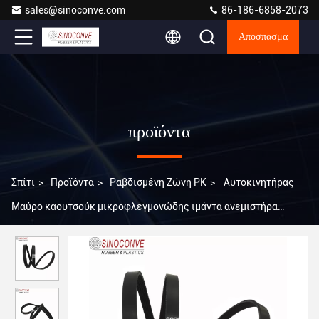
sales@sinoconve.com
86-186-6858-2073
Απόσπασμα
προϊόντα
Σπίτι
>
Προϊόντα
>
Ραβδισμένη Ζώνη PK
>
Αυτοκινητήρας
Μαύρο καουτσούκ μικροφλεγμονώδης ιμάντα ανεμιστήρα
4PK/865 με εξαιρετική αντοχή στη θερμότητα