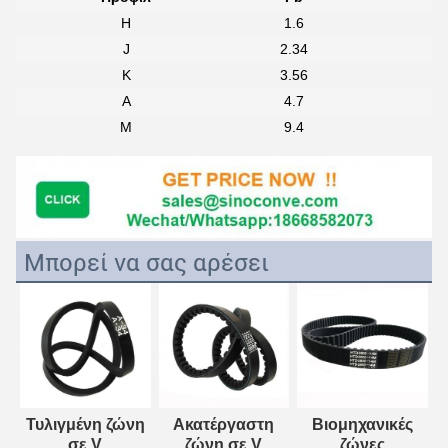
H
1.6
J
2.34
Κ
3.56
Α
4.7
Μ
9.4
Μπορεί να σας αρέσει
Τυλιγμένη ζώνη
Ακατέργαστη
Βιομηχανικές
σε V
ζώνη σε V
ζώνες