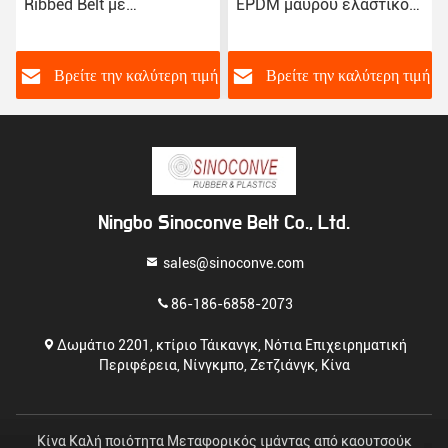
Ribbed Belt με
EPDM μαύρου ελαστικού
προσαρμογή OEM και
12pk με τραχιά υφή και
πιστοποίηση ISO 16949
τυποποιημένο μέγεθος
ή
Βρείτε την καλύτερη τιμή
Βρείτε την καλύτερη τιμή
Ningbo Sinoconve Belt Co., Ltd.
sales@sinoconve.com
86-186-6858-2073
Δωμάτιο 2201, κτίριο Τάικανγκ, Νότια Επιχειρηματική
Περιφέρεια, Νίνγκμπο, Ζετζιάνγκ, Κίνα
Κίνα Καλή ποιότητα Μεταφορικός ιμάντας από καουτσούκ