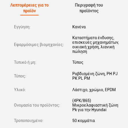
Λεπτομέρειες για το
Περιγραφή του
προϊόν
προϊόντος
Εγγύηση:
Κανένα
Καταστήματα ένδυσης,
επισκευές μηχανημάτων,
Εφαρμόσιμες βιομηχανίες:
οικιακή χρήση, λιανική
πώληση
Τυπικό ή μη:
Τύπος
Ραβδισμένη ζώνη, PH PJ
Τύπος:
PK PL PM
Υλικό:
Λάστιχο, χρώμιο, EPDM
(4PK/865)
Ονομασία του προϊόντος:
Μικροελαφιαστική ζώνη
Pk για την Hyundai
Τροποποιημένο:
50 κομμάτια